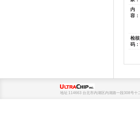
内
容
检核
码
：
地址:114663 台北市内湖区内湖路一段308号十二楼 Tel 