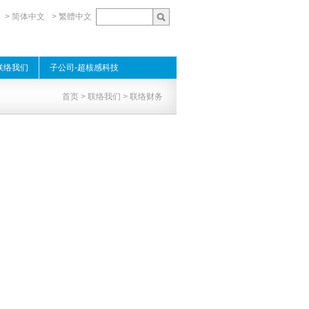
> 简体中文
> 繁體中文
联络我们
子公司-超核感科技
首页
>
联络我们
> 联络财务