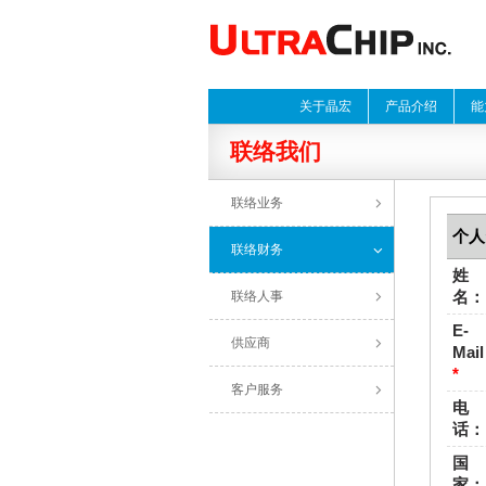
关于晶宏
产品介绍
能
联络我们
联络业务
个人
联络财务
姓
名
联络人事
E-
供应商
Mail
*
客户服务
电
话
国
家