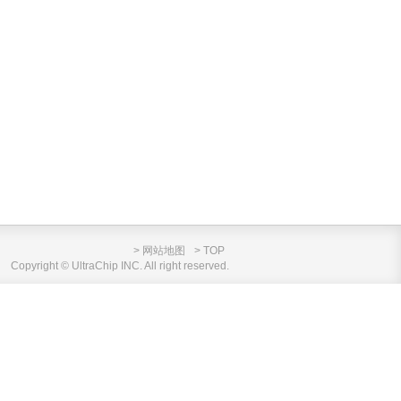
> 网站地图
> TOP
Copyright © UltraChip INC. All right reserved.