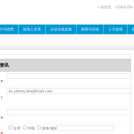
> 回首页
> ENGLISH
力与优势
投资人关系
企业永续发展
新闻与活动
人力资源
资讯
：
*
：
：
*
台湾
中国
其他 地区
：
*