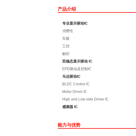
产品介绍
专业显示驱动IC
消费性
车载
工控
触控
双稳态显示驱动 IC
EPD驱动及控制IC
马达驱动IC
BLDC Control IC
Motor Driver IC
High and Low side Driver IC
感测器 IC
能力与优势