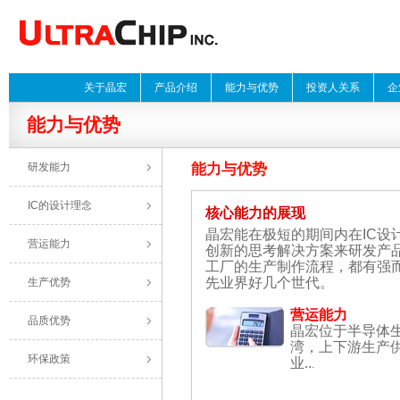
关于晶宏
产品介绍
能力与优势
投资人关系
企
能力与优势
研发能力
能力与优势
IC的设计理念
核心能力的展现
晶宏能在极短的期间内在IC
营运能力
创新的思考解决方案来研发产
工厂的生产制作流程，都有强
先业界好几个世代。
生产优势
营运能力
品质优势
晶宏位于半导体
湾，上下游生产
环保政策
业..
.