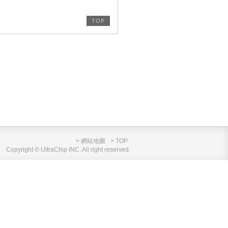
TOP
> 網站地圖
> TOP
Copyright © UltraChip INC. All right reserved.