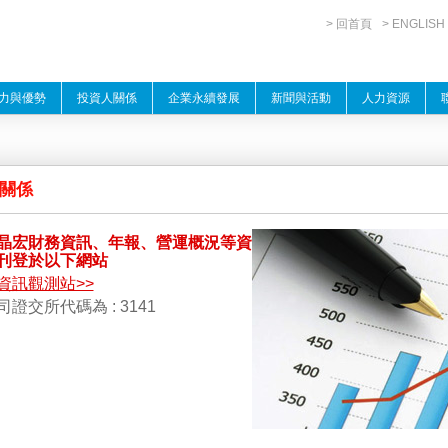
> 回首頁
> ENGLISH
力與優勢
投資人關係
企業永續發展
新聞與活動
人力資源
關係
晶宏財務資訊、年報、營運概況等資
刊登於以下網站
資訊觀測站>>
證交所代碼為 : 3141