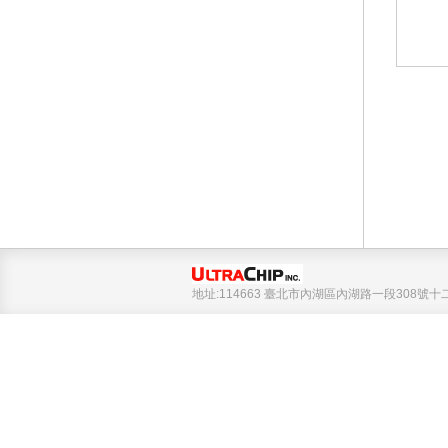
地址:114663 臺北市內湖區內湖路一段308號十二樓 Tel 