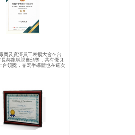
廠商及資深員工表揚大會在台
市長郝龍斌親自頒獎，共有優良
 位上台領獎，晶宏半導體也在這次