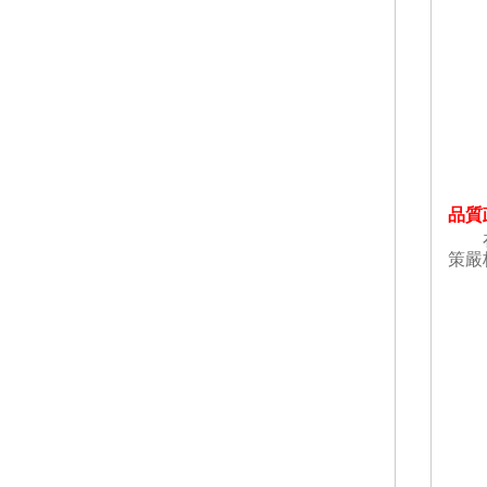
品質
在董
策嚴