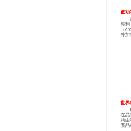
低功
於 
專利
（c
外加
世界
LC
在晶
藉由
產品