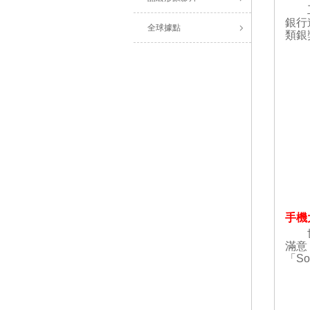
工
銀行
全球據點
類銀
手機
世界
滿意
「So