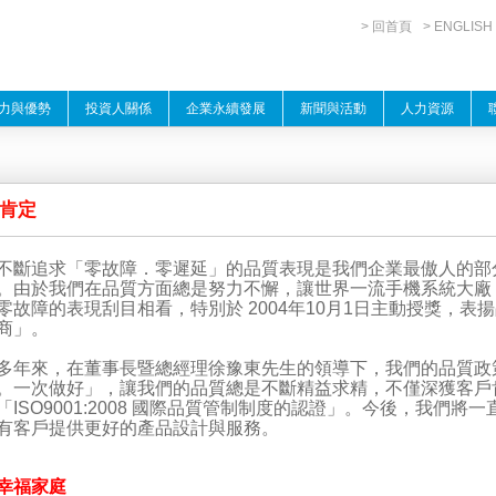
> 回首頁
> ENGLISH
力與優勢
投資人關係
企業永續發展
新聞與活動
人力資源
肯定
追求「零故障．零遲延」的品質表現是我們企業最傲人的部
。由於我們在品質方面總是努力不懈，讓世界一流手機系統大廠 Sony
零故障的表現刮目相看，特別於 2004年10月1日主動授獎，表揚晶宏為「
商」。
來，在董事長暨總經理徐豫東先生的領導下，我們的品質政
。一次做好」，讓我們的品質總是不斷精益求精，不僅深獲客戶
「ISO9001:2008 國際品質管制制度的認證」。今後，我們將一
有客戶提供更好的產品設計與服務。
3幸福家庭