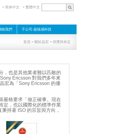
> 简体中文
> 繁體中文
聯絡我們
子公司-超核感科技
首頁
>
關於晶宏
> 得獎與肯定
分，也是其他業者難以匹敵的
 Ericsson 對我們多年來
Sony Ericsson 的優
策嚴格要求「做正確事。現在
肯定，也以國際化的標準作業
直秉持著 ISO 的宗旨與方向，