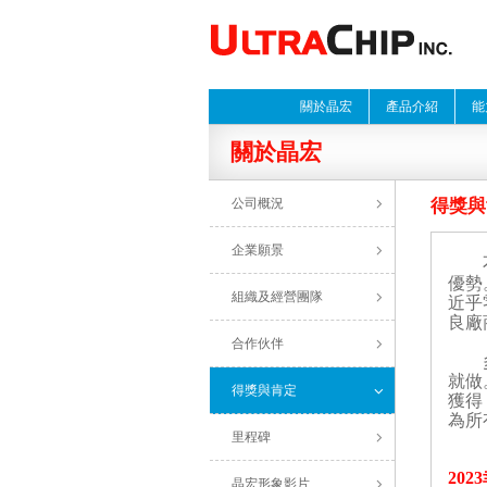
關於晶宏
產品介紹
能
關於晶宏
公司概況
得獎與
企業願景
不斷
優勢
組織及經營團隊
近乎
良廠
合作伙伴
多年
就做
得獎與肯定
獲得
為所
里程碑
202
晶宏形象影片