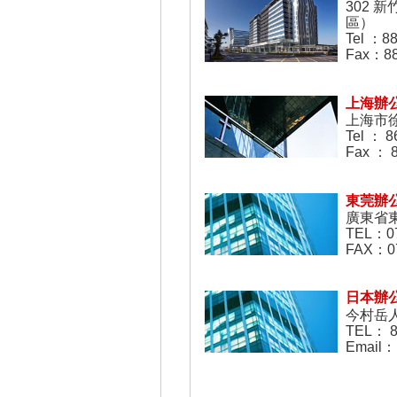
302 
區）
Tel ：88
Fax：88
上海辦
上海市徐匯
Tel ： 8
Fax ： 
東莞辦
廣東省東
TEL：07
FAX：07
日本辦
今村岳
TEL： 8
Email：I