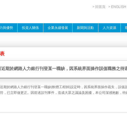
> 回首頁
> ENGLISH
力與優勢
投資人關係
企業永續發展
新聞與活動
人力資源
表
司近期於網路人力銀行刊登某一職缺，因系統界面操作誤值職務之待
近期於網路人力銀行刊登某一職缺(軟體工程師)設定時，因系統界面操作疏失，誤值該
符，已立即做更正。因前述誤刊事件，造成大眾之議論及困擾，本公司深感抱歉，特