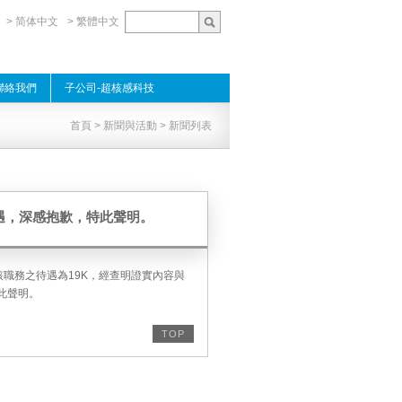
> 简体中文
> 繁體中文
聯絡我們
子公司-超核感科技
首頁
>
新聞與活動
> 新聞列表
遇，深感抱歉，特此聲明。
職務之待遇為19K，經查明證實內容與
此聲明。
TOP