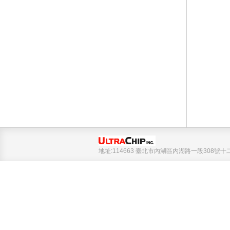
地址:114663 臺北市內湖區內湖路一段308號十二樓 Tel 