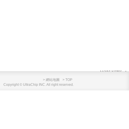
> 網站地圖
> TOP
Copyright © UltraChip INC. All right reserved.