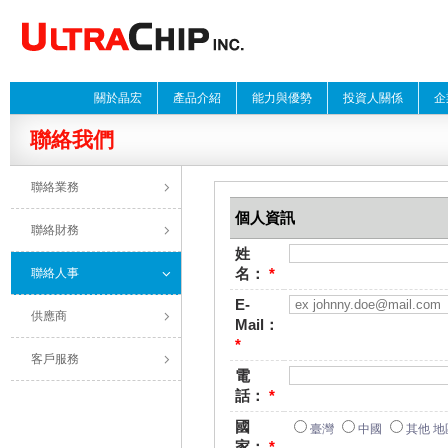
關於晶宏
產品介紹
能力與優勢
投資人關係
企
聯絡我們
聯絡業務
個人資訊
聯絡財務
姓
名
：
*
聯絡人事
E-
供應商
Mail
：
*
客戶服務
電
話
：
*
國
臺灣
中國
其他 地
家
：
*