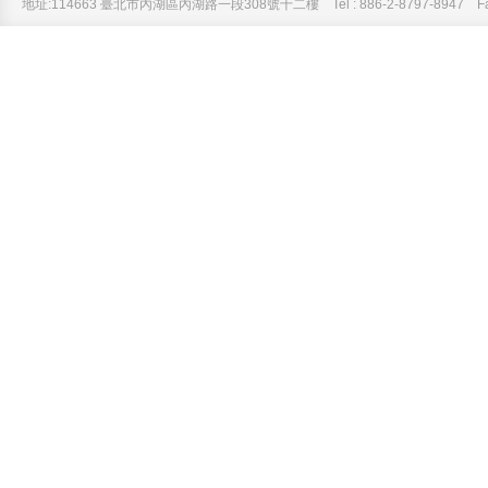
地址:114663 臺北市內湖區內湖路一段308號十二樓 Tel : 886-2-8797-8947 Fax :