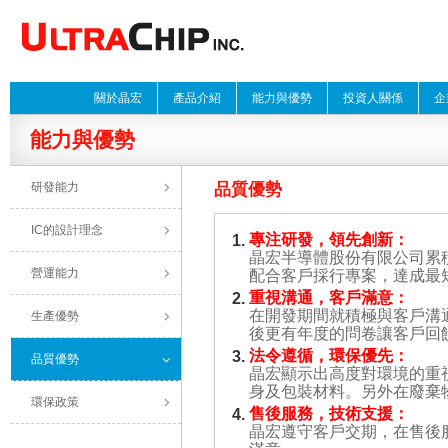
關於晶宏
產品介紹
能力與優勢
投資人關係
企
能力與優勢
研發能力
品質優勢
IC的設計理念
專注研發，領先創新：
1.
晶宏半導體股份有限公司累積 1
營運能力
配合客戶採行專案，達成最
重視溝通，客戶滿意：
2.
在開發期間就積極與客戶溝
生產優勢
後更有年度的問卷讓客戶回
法令遵循，環保優先：
3.
品質優勢
晶宏顯示出高度對環境的重視，
身及包裝材料。另外在廢棄物
環保政策
售後服務，技術支援：
4.
晶宏遵守客戶交期，在售後服