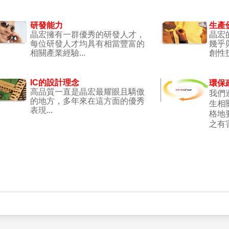
研發能力
生產
晶宏擁有一群優秀的研發人才，
晶宏
每位研發人才均具有相當豐富的
幾乎
相關產業經驗...
創性技
IC的設計理念
環保
高品質一直是晶宏最耀眼且驕傲
我們
的地方，多年來在這方面的優秀
生相
表現...
格地
之有