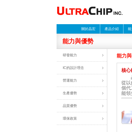
關於晶宏
產品介紹
能
能力與優勢
研發能力
能力與
IC的設計理念
核心
晶宏
營運能力
從以
個代
能領
生產優勢
品質優勢
環保政策