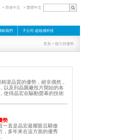
> 简体中文
> 繁體中文
聯絡我們
子公司-超核感科技
首頁
> 能力與優勢
與精湛品質的優勢，絕非偶然，
，以及到晶圓廠投片開始的各
，使得晶宏在驅動螢幕的技術
優勢
質一直是晶宏最耀眼且驕傲
方，多年來在這方面的優秀
.