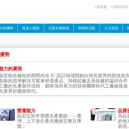
> 回首頁
> ENGLISH
力與優勢
投資人關係
企業永續發展
新聞與活動
人力資源
優勢
能力的展現
能在極短的期間內在 IC 設計領域開創出領先業界的新技術
創新的思考解決方案來研發產品、與模組廠及系統廠的協同合作
工廠的生產製作流程，都有強而有力的技術團隊與代工廠做後盾
先業界好幾個世代。
營運能力
品質
晶宏位於半導體生產重鎮－－臺
高品
灣，上下游生產供應鏈完整且專
的地
業..
表現..
.