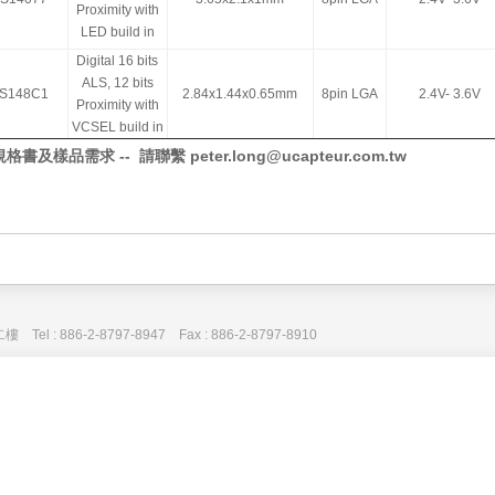
Proximity with
LED build in
Digital 16 bits
ALS, 12 bits
S148C1
2.84x1.44x0.65mm
8pin LGA
2.4V- 3.6V
Proximity with
VCSEL build in
格書及樣品需求 -- 請聯繫 peter.long@ucapteur.com.tw
: 886-2-8797-8947 Fax : 886-2-8797-8910