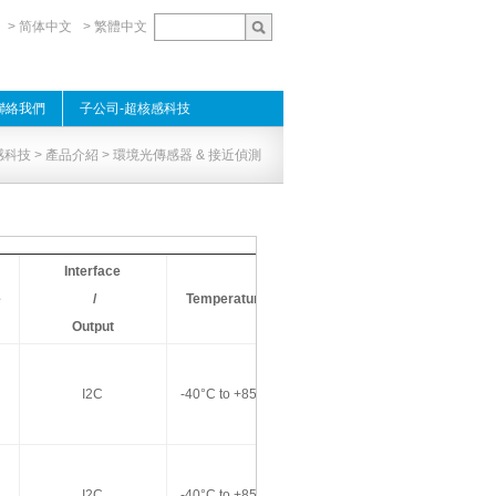
> 简体中文
> 繁體中文
聯絡我們
子公司-超核感科技
感科技
>
產品介紹
> 環境光傳感器 & 接近偵測
Interface
e
/
Temperature
Remark
Output
I2C
-40°C to +85°C
I2C
-40°C to +85°C
Small Aperture