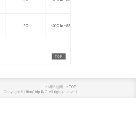
I2C
-40°C to +85°C
TOP
> 網站地圖
> TOP
Copyright © UltraChip INC. All right reserved.