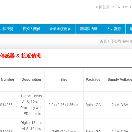
> 回首頁
> ENGLISH
力與優勢
投資人關係
企業永續發展
新聞與活動
人力資源
首頁
>
子公司-超核
傳感器 & 接近偵測
t Number
Description
Size
Package
Supply Voltag
Digital 16bits
ALS, 12bits
S14266
3.94x2.36x1.35mm
8pin LGA
2.4V- 3.6V
Proximity with
LED build in
Digital 16 bits
ALS, 12 bits
S14077
3.65x2.1x1mm
8pin LGA
2.4V- 3.6V