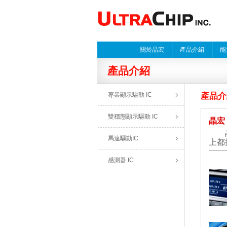
關於晶宏
產品介紹
能
產品介紹
專業顯示驅動 IC
產品介
雙穩態顯示驅動 IC
晶宏
晶宏
馬達驅動IC
上都
感測器 IC