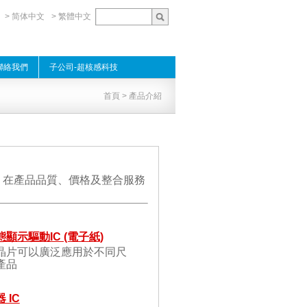
> 简体中文
> 繁體中文
聯絡我們
子公司-超核感科技
首頁
> 產品介紹
，在產品品質、價格及整合服務
顯示驅動IC (電子紙)
晶片可以廣泛應用於不同尺
產品
 IC