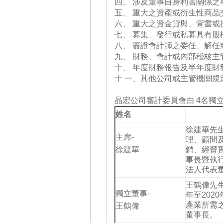
四、 涉及董事自身利害關係之
五、 重大之資產或衍生性商品
六、 重大之資金貸與、背書或
七、 募集、發行或私募具有股
八、 簽證會計師之委任、解任
九、 財務、會計或內部稽核主
十、 年度財務報告及半年度財
十 一、其他公司或主管機關規
晶宏公司審計委員會由 4名獨
姓名
徐建華先生
主席-
理、顧問
徐建華
銷、經營
事長暨執行
法人代表
王鶴偉先生
獨立董事-
年至20
產業所需
王鶴偉
董事長。