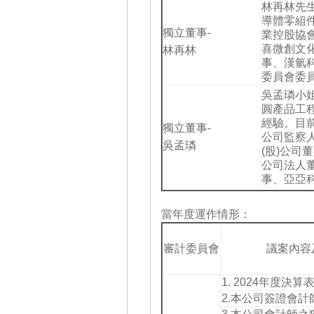
林再林先
導體零組
獨立董事-
業控股協會
喜微創文化
林再林
事、漢氫科
委員會委
吳孟璘小姐自1
圓產品工
經驗。目前
獨立董事-
公司監察人
吳孟璘
(股)公司
公司法人董
事、亞亞科
當年度運作情形：
審計委員會
議案內容
1. 2024年度決算
2.本公司簽證會