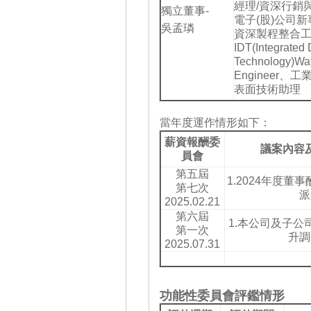
經理/資深行銷
獨立董事-
電子(股)公司
吳孟璘
資深製程整合
IDT(Integrated 
Technology)Waf
Engineer
表面技術助理
當年度運作情形如下：
薪資報酬委
議案內容
員會
第五屆
1.2024年度董
第七次
派
2025.02.21
第六屆
1.本公司及子公
第一次
升調
2025.07.31
功能性委員會評鑑情形