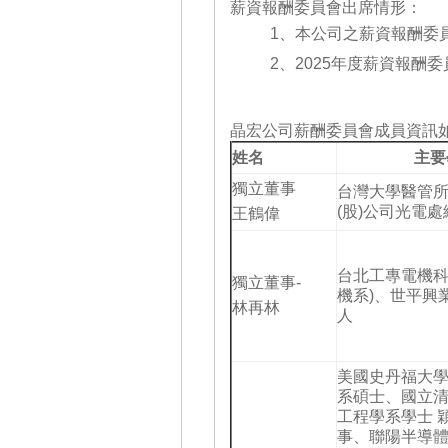
薪資報酬委員會出席情形：
1、本公司之薪資報酬委
2、2025年度薪資報酬委
晶宏公司薪酬委員會成員資訊
姓名
主要
獨立董事
台灣大學醫管
(股)公司光電
王鶴偉
台北工專電機科
獨立董事-
機系)、
世平興業
林再林
人
美國史丹福大
系碩士、國立
工程學系學士 
事、聯陽半導體