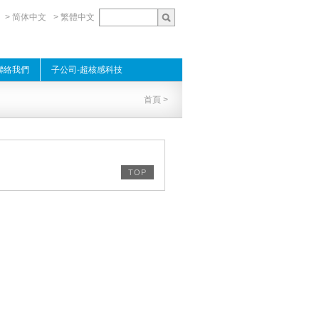
> 简体中文
> 繁體中文
聯絡我們
子公司-超核感科技
首頁
>
TOP