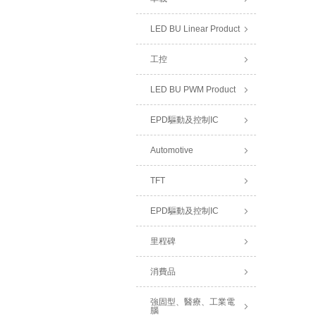
LED BU Linear Product
工控
LED BU PWM Product
EPD驅動及控制IC
Automotive
TFT
EPD驅動及控制IC
里程碑
消費品
強固型、醫療、工業電
腦